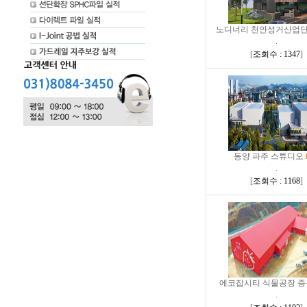
노디너리 천안성거산업단지
.
[
조회수 : 1347
]
동양 파주 스튜디오
.
[
조회수 : 1168
]
에코잡시티 식물공장 증축
.