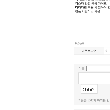
칵스타 안전 복용 가이드
타다라필 복용 시 알아야 할
정품 시알리스 사용
6p3qs6
다운로드수
0
이름
* 한글 1000자 까지만 